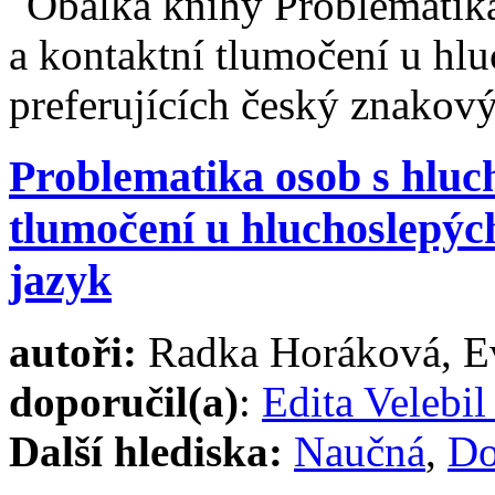
Problematika osob s hluc
tlumočení u hluchoslepýc
jazyk
autoři:
Radka Horáková, E
doporučil(a)
:
Edita Velebi
Další hlediska:
Naučná
,
Do