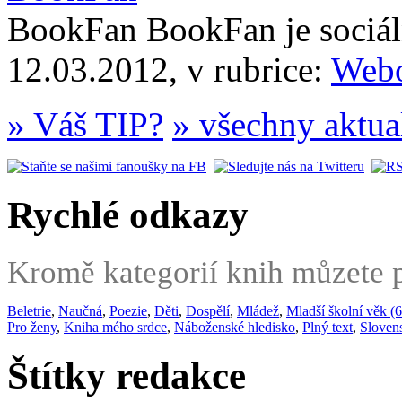
BookFan BookFan je sociáln
12.03.2012, v rubrice:
Webo
» Váš TIP?
» všechny aktua
Rychlé odkazy
Kromě kategorií knih můzete po
Beletrie
,
Naučná
,
Poezie
,
Děti
,
Dospělí
,
Mládež
,
Mladší školní věk (6
Pro ženy
,
Kniha mého srdce
,
Náboženské hledisko
,
Plný text
,
Sloven
Štítky redakce