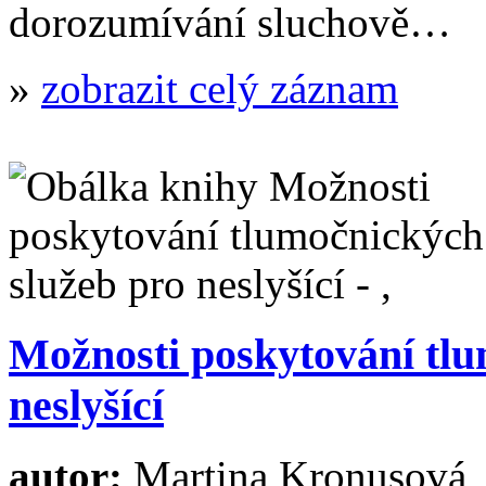
dorozumívání sluchově…
»
zobrazit celý záznam
Možnosti poskytování tlu
neslyšící
autor:
Martina Kronusová