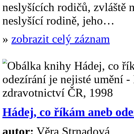
neslyšících rodičů, zvláště 
neslyšící rodině, jeho…
»
zobrazit celý záznam
Hádej, co říkám aneb odez
autor:
Věra Strnadová