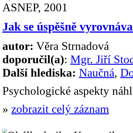
Jak se úspěšně vyrovnávat
autor:
Věra Strnadová
doporučil(a)
:
Mgr. Jiří Sto
Další hlediska:
Naučná
,
Do
Psychologické aspekty náhl
»
zobrazit celý záznam