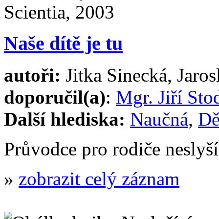
Naše dítě je tu
autoři:
Jitka Sinecká, Jaro
doporučil(a)
:
Mgr. Jiří Sto
Další hlediska:
Naučná
,
Dě
Průvodce pro rodiče neslyší
»
zobrazit celý záznam