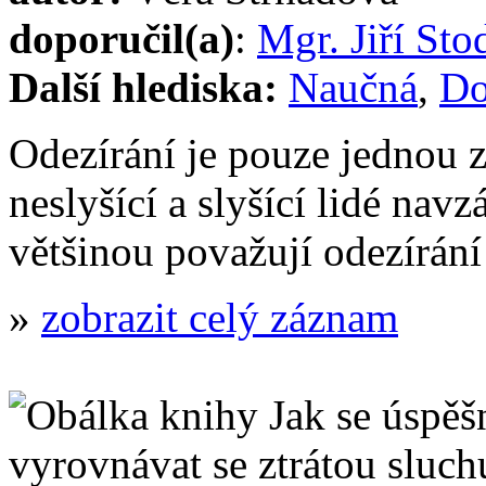
doporučil(a)
:
Mgr. Jiří Sto
Další hlediska:
Naučná
,
Do
Odezírání je pouze jednou 
neslyšící a slyšící lidé nav
většinou považují odezírá
»
zobrazit celý záznam