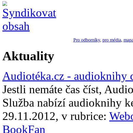
Pro odborníky
,
pro média
,
mapa
Aktuality
Audiotéka.cz - audioknihy 
Jestli nemáte čas číst, Audi
Služba nabízí audioknihy 
29.11.2012, v rubrice:
Webo
BookFan