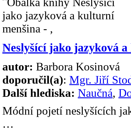
Neslyšící jako jazyková a
autor:
Barbora Kosinová
doporučil(a)
:
Mgr. Jiří Sto
Další hlediska:
Naučná
,
Do
Módní pojetí neslyšících ja
…