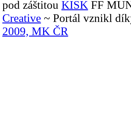
pod záštitou
KISK
FF MUNI 
Creative
~ Portál vznikl dí
2009, MK ČR