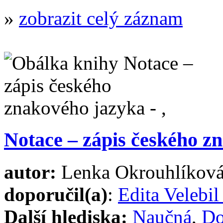
»
zobrazit celý záznam
Notace – zápis českého z
autor:
Lenka Okrouhlíkov
doporučil(a)
:
Edita Velebi
Další hlediska:
Naučná
,
Do