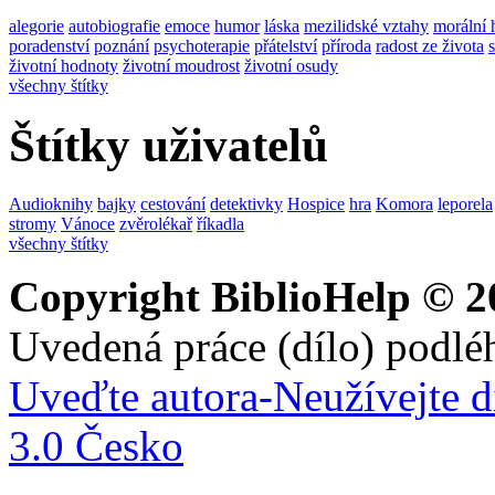
alegorie
autobiografie
emoce
humor
láska
mezilidské vztahy
morální 
poradenství
poznání
psychoterapie
přátelství
příroda
radost ze života
životní hodnoty
životní moudrost
životní osudy
všechny štítky
Štítky uživatelů
Audioknihy
bajky
cestování
detektivky
Hospice
hra
Komora
leporela
stromy
Vánoce
zvěrolékař
říkadla
všechny štítky
Copyright BiblioHelp © 2
Uvedená práce (dílo) podlé
Uveďte autora-Neužívejte d
3.0 Česko