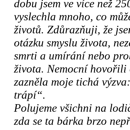
dobu jsem ve více než 2
vyslechla mnoho, co může
životů. Zdůrazňuji, že j
otázku smyslu života, nez
smrti a umírání nebo pr
života. Nemocní hovořili 
zazněla moje tichá výzva
trápí“.
Polujeme všichni na lodič
zda se ta bárka brzo nepř