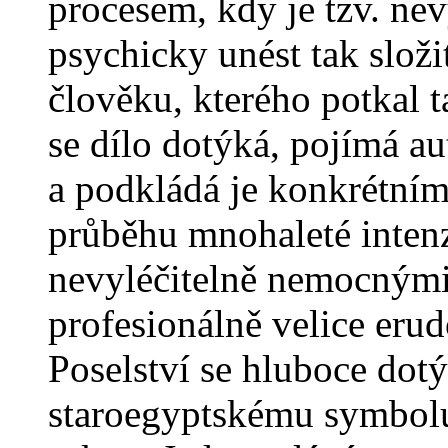
procesem, kdy je tzv. nev
psychicky unést tak složi
člověku, kterého potkal 
se dílo dotýká, pojímá au
a podkládá je konkrétním
průběhu mnohaleté intenz
nevyléčitelně nemocnými
profesionálně velice eru
Poselství se hluboce dot
staroegyptskému symbolu