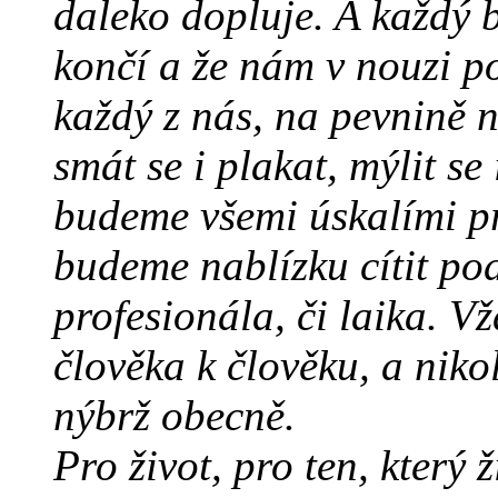
daleko dopluje. A každý b
končí a že nám v nouzi pom
každý z nás, na pevnině n
smát se i plakat, mýlit se
budeme všemi úskalími pr
budeme nablízku cítit po
profesionála, či laika. V
člověka k člověku, a niko
nýbrž obecně.
Pro život, pro ten, který ž