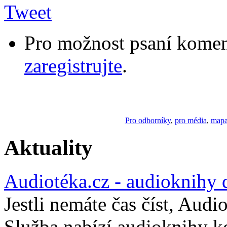
Tweet
Pro možnost psaní komen
zaregistrujte
.
Pro odborníky
,
pro média
,
mapa
Aktuality
Audiotéka.cz - audioknihy 
Jestli nemáte čas číst, Audi
Služba nabízí audioknihy 