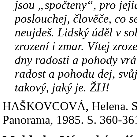
jsou „spočteny“, pro jeji
poslouchej, člověče, co se
neujdeš. Lidský úděl v so
zrození i zmar. Vítej zroz
dny radosti a pohody vrá
radost a pohodu dej, svů
takový, jaký je. ŽIJ!
HAŠKOVCOVÁ, Helena. Spou
Panorama, 1985. S. 360-36