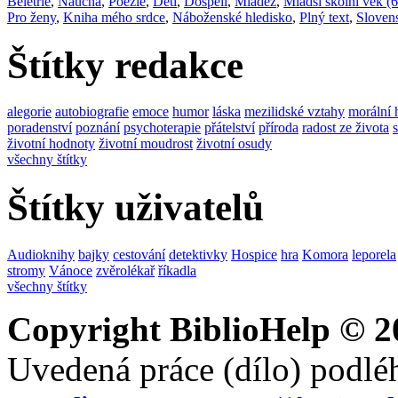
Beletrie
,
Naučná
,
Poezie
,
Děti
,
Dospělí
,
Mládež
,
Mladší školní věk (6
Pro ženy
,
Kniha mého srdce
,
Náboženské hledisko
,
Plný text
,
Sloven
Štítky redakce
alegorie
autobiografie
emoce
humor
láska
mezilidské vztahy
morální 
poradenství
poznání
psychoterapie
přátelství
příroda
radost ze života
životní hodnoty
životní moudrost
životní osudy
všechny štítky
Štítky uživatelů
Audioknihy
bajky
cestování
detektivky
Hospice
hra
Komora
leporela
stromy
Vánoce
zvěrolékař
říkadla
všechny štítky
Copyright BiblioHelp © 2
Uvedená práce (dílo) podlé