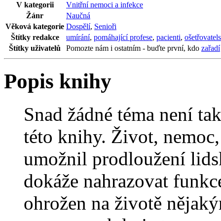
V kategorii
Vnitřní nemoci a infekce
Žánr
Naučná
Věková kategorie
Dospělí
,
Senioři
Štítky redakce
umírání
,
pomáhající profese
,
pacienti
,
ošetřovatels
Štítky uživatelů
Pomozte nám i ostatním - buďte první, kdo
zařadí
Popis knihy
Snad žádné téma není tak
této knihy. Život, nemoc
umožnil prodloužení lids
dokáže nahrazovat funkce
ohrožen na životě nějak