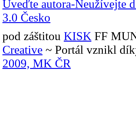
Uveďte autora-Neužívejte d
3.0 Česko
pod záštitou
KISK
FF MUNI 
Creative
~ Portál vznikl dí
2009, MK ČR