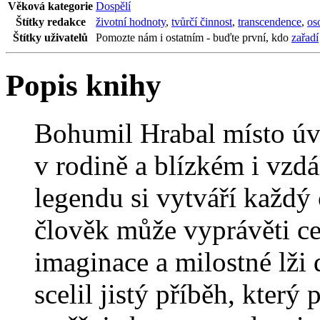
Věková kategorie
Dospělí
Štítky redakce
životní hodnoty
,
tvůrčí činnost
,
transcendence
,
os
Štítky uživatelů
Pomozte nám i ostatním - buďte první, kdo
zařadí
Popis knihy
Bohumil Hrabal místo úv
v rodině a blízkém i vzd
legendu si vytváří každý
člověk může vyprávěti ce
imaginace a milostné lži 
scelil jistý příběh, který