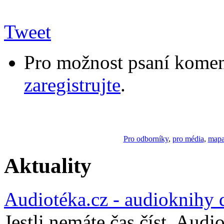
Tweet
Pro možnost psaní komen
zaregistrujte
.
Pro odborníky
,
pro média
,
mapa
Aktuality
Audiotéka.cz - audioknihy 
Jestli nemáte čas číst, Audi