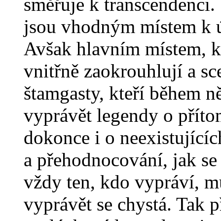
směřuje k transcendenci.
jsou vhodným místem k ús
Avšak hlavním místem, kd
vnitřně zaokrouhlují a sc
štamgasty, kteří během ně
vyprávět legendy o přít
dokonce i o neexistující
a přehodnocování, jak se 
vždy ten, kdo vypráví, m
vyprávět se chystá. Tak p