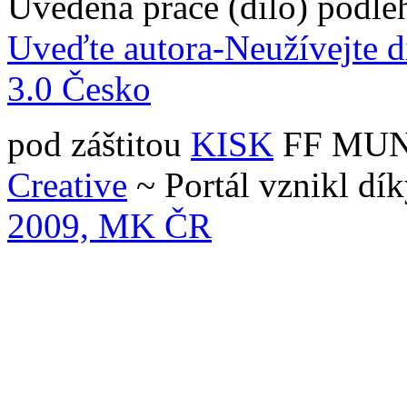
Uvedená práce (dílo) podlé
Uveďte autora-Neužívejte d
3.0 Česko
pod záštitou
KISK
FF MUNI 
Creative
~ Portál vznikl dí
2009, MK ČR