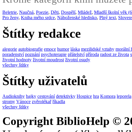
Beletrie
,
Naučná
,
Poezie
,
Děti
,
Dospělí
,
Mládež
,
Mladší školní věk (6
Pro ženy
,
Kniha mého srdce
,
Náboženské hledisko
,
Plný text
,
Sloven
Štítky redakce
alegorie
autobiografie
emoce
humor
láska
mezilidské vztahy
morální 
poradenství
poznání
psychoterapie
přátelství
příroda
radost ze života
životní hodnoty
životní moudrost
životní osudy
všechny štítky
Štítky uživatelů
Audioknihy
bajky
cestování
detektivky
Hospice
hra
Komora
leporela
stromy
Vánoce
zvěrolékař
říkadla
všechny štítky
Copyright BiblioHelp © 2