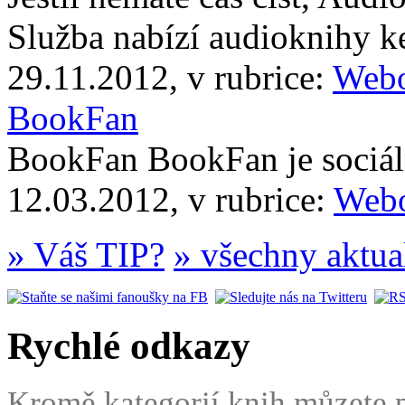
Služba nabízí audioknihy 
29.11.2012, v rubrice:
Webo
BookFan
BookFan BookFan je sociáln
12.03.2012, v rubrice:
Webo
» Váš TIP?
» všechny aktua
Rychlé odkazy
Kromě kategorií knih můzete po