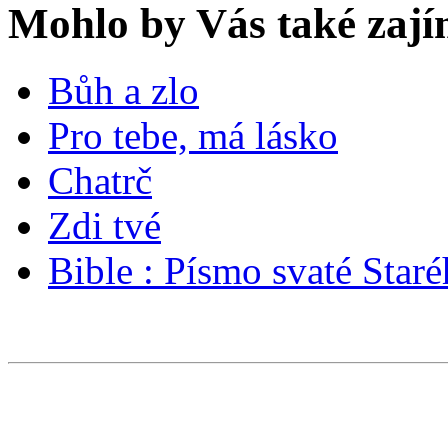
Mohlo by Vás také zají
Bůh a zlo
Pro tebe, má lásko
Chatrč
Zdi tvé
Bible : Písmo svaté Sta