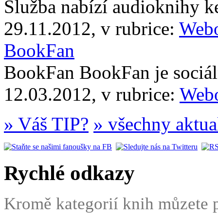
Služba nabízí audioknihy 
29.11.2012, v rubrice:
Webo
BookFan
BookFan BookFan je sociáln
12.03.2012, v rubrice:
Webo
» Váš TIP?
» všechny aktua
Rychlé odkazy
Kromě kategorií knih můzete po