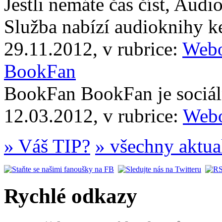
Jestli nemáte čas číst, Audi
Služba nabízí audioknihy 
29.11.2012, v rubrice:
Webo
BookFan
BookFan BookFan je sociáln
12.03.2012, v rubrice:
Webo
» Váš TIP?
» všechny aktua
Rychlé odkazy