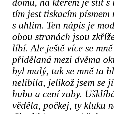
domu, na kterém je štít 
tím jest tiskacím písmem
s uhlím. Ten nápis je mo
obou stranách jsou zkříže
líbí. Ale ještě více se mně
přidělaná mezi dvěma ok
byl malý, tak se mně ta h
nelíbila, jelikož jsem se
hubu a cení zuby. Ušklíb
věděla, počkej, ty kluku 