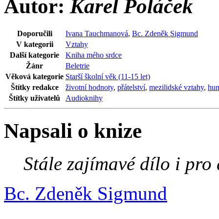
Autor:
Karel Poláček
Doporučili
Ivana Tauchmanová
,
Bc. Zdeněk Sigmund
V kategorii
Vztahy
Další kategorie
Kniha mého srdce
Žánr
Beletrie
Věková kategorie
Starší školní věk (11-15 let)
Štítky redakce
životní hodnoty
,
přátelství
,
mezilidské vztahy
,
hu
Štítky uživatelů
Audioknihy
Napsali o knize
Stále zajímavé dílo i pro
Bc. Zdeněk Sigmund