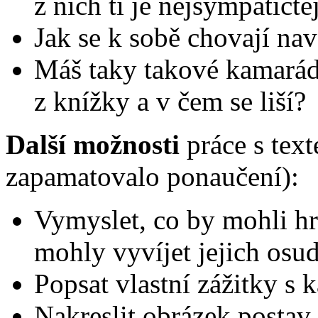
z nich ti je nejsympatičtě
Jak se k sobě chovají na
Máš taky takové kamará
z knížky a v čem se liší?
Další možnosti
práce s text
zapamatovalo ponaučení):
Vymyslet, co by mohli hrd
mohly vyvíjet jejich osud
Popsat vlastní zážitky s 
Nakreslit obrázek postav