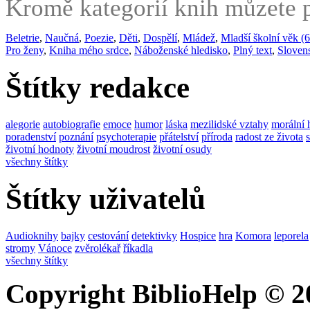
Kromě kategorií knih můzete po
Beletrie
,
Naučná
,
Poezie
,
Děti
,
Dospělí
,
Mládež
,
Mladší školní věk (6
Pro ženy
,
Kniha mého srdce
,
Náboženské hledisko
,
Plný text
,
Sloven
Štítky redakce
alegorie
autobiografie
emoce
humor
láska
mezilidské vztahy
morální 
poradenství
poznání
psychoterapie
přátelství
příroda
radost ze života
životní hodnoty
životní moudrost
životní osudy
všechny štítky
Štítky uživatelů
Audioknihy
bajky
cestování
detektivky
Hospice
hra
Komora
leporela
stromy
Vánoce
zvěrolékař
říkadla
všechny štítky
Copyright BiblioHelp © 2