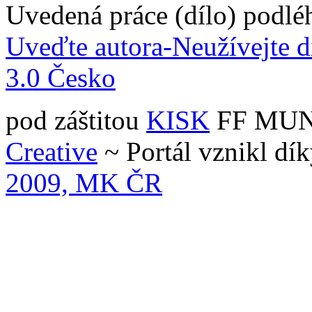
Uvedená práce (dílo) podlé
Uveďte autora-Neužívejte d
3.0 Česko
pod záštitou
KISK
FF MUNI 
Creative
~ Portál vznikl dí
2009, MK ČR