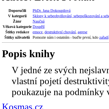
Doporučili
PhDr. Jana Dokoupilová
V kategorii
Sklony k sebeobviňování, sebepoškozování a seb
Žánr
Naučná
Věková kategorie
Dospělí
Štítky redakce
emoce
,
destruktivní chování
,
agrese
Štítky uživatelů
Pomozte nám i ostatním - buďte první, kdo
zařadí
Popis knihy
V jedné ze svých nejslav
vlastní pojetí destruktiv
poukazuje na podmínky v
Kosmas.cz