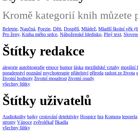
Kromě kategorií knih můzete po
Beletrie
,
Naučná
,
Poezie
,
Děti
,
Dospělí
,
Mládež
,
Mladší školní věk (6
Pro ženy
,
Kniha mého srdce
,
Náboženské hledisko
,
Plný text
,
Sloven
Štítky redakce
alegorie
autobiografie
emoce
humor
láska
mezilidské vztahy
morální 
poradenství
poznání
psychoterapie
přátelství
příroda
radost ze života
životní hodnoty
životní moudrost
životní osudy
všechny štítky
Štítky uživatelů
Audioknihy
bajky
cestování
detektivky
Hospice
hra
Komora
leporela
stromy
Vánoce
zvěrolékař
říkadla
všechny štítky