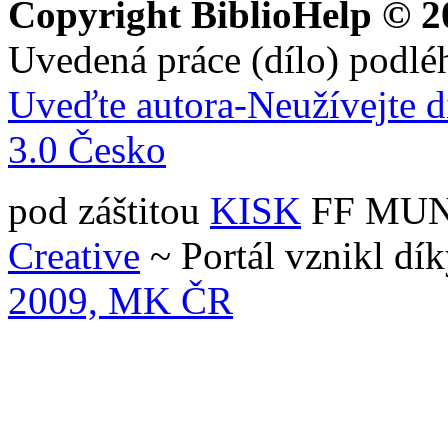
Copyright BiblioHelp © 2
Uvedená práce (dílo) podlé
Uveďte autora-Neužívejte d
3.0 Česko
pod záštitou
KISK
FF MUNI 
Creative
~ Portál vznikl dí
2009, MK ČR