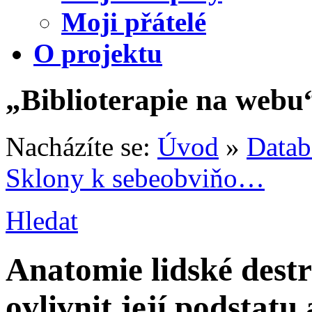
Moji přátelé
O projektu
„Biblioterapie na webu
Nacházíte se:
Úvod
»
Datab
Sklony k sebeobviňo…
Hledat
Anatomie lidské dest
ovlivnit její podstatu