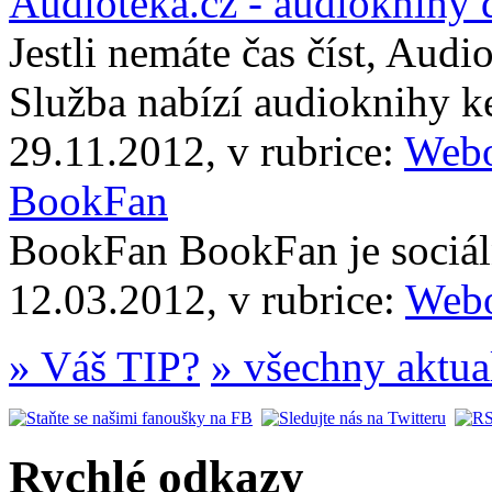
Audiotéka.cz - audioknihy 
Jestli nemáte čas číst, Audi
Služba nabízí audioknihy 
29.11.2012, v rubrice:
Webo
BookFan
BookFan BookFan je sociáln
12.03.2012, v rubrice:
Webo
» Váš TIP?
» všechny aktua
Rychlé odkazy