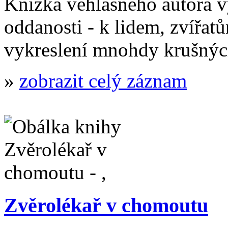
Knížka věhlasného autora vy
oddanosti - k lidem, zvířatů
vykreslení mnohdy krušn
»
zobrazit celý záznam
Zvěrolékař v chomoutu