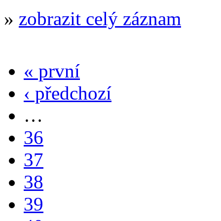
»
zobrazit celý záznam
« první
‹ předchozí
…
36
37
38
39