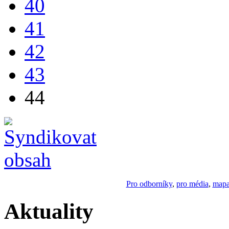
40
41
42
43
44
Pro odborníky
,
pro média
,
mapa
Aktuality