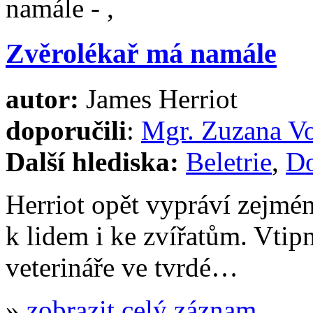
Zvěrolékař má namále
autor:
James Herriot
doporučili
:
Mgr. Zuzana V
Další hlediska:
Beletrie
,
Do
Herriot opět vypráví zejména
k lidem i ke zvířatům. Vtip
veterináře ve tvrdé…
»
zobrazit celý záznam