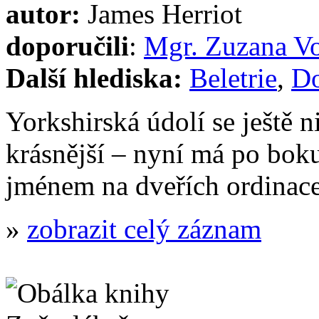
autor:
James Herriot
doporučili
:
Mgr. Zuzana V
Další hlediska:
Beletrie
,
Do
Yorkshirská údolí se ještě 
krásnější – nyní má po bok
jménem na dveřích ordina
»
zobrazit celý záznam