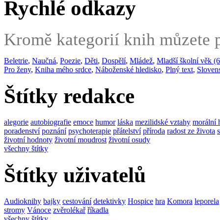
Rychlé odkazy
Kromě kategorií knih můzete po
Beletrie
,
Naučná
,
Poezie
,
Děti
,
Dospělí
,
Mládež
,
Mladší školní věk (6
Pro ženy
,
Kniha mého srdce
,
Náboženské hledisko
,
Plný text
,
Sloven
Štítky redakce
alegorie
autobiografie
emoce
humor
láska
mezilidské vztahy
morální 
poradenství
poznání
psychoterapie
přátelství
příroda
radost ze života
životní hodnoty
životní moudrost
životní osudy
všechny štítky
Štítky uživatelů
Audioknihy
bajky
cestování
detektivky
Hospice
hra
Komora
leporela
stromy
Vánoce
zvěrolékař
říkadla
všechny štítky