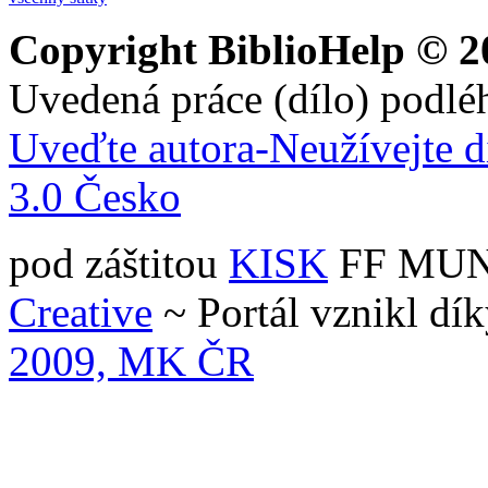
Copyright BiblioHelp © 2
Uvedená práce (dílo) podlé
Uveďte autora-Neužívejte d
3.0 Česko
pod záštitou
KISK
FF MUNI 
Creative
~ Portál vznikl dí
2009, MK ČR