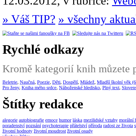
12.03.2012, v rubrice:
Webo
» Váš TIP?
» všechny aktua
Rychlé odkazy
Kromě kategorií knih můzete po
Beletrie
,
Naučná
,
Poezie
,
Děti
,
Dospělí
,
Mládež
,
Mladší školní věk (6
Pro ženy
,
Kniha mého srdce
,
Náboženské hledisko
,
Plný text
,
Sloven
Štítky redakce
alegorie
autobiografie
emoce
humor
láska
mezilidské vztahy
morální 
poradenství
poznání
psychoterapie
přátelství
příroda
radost ze života
životní hodnoty
životní moudrost
životní osudy