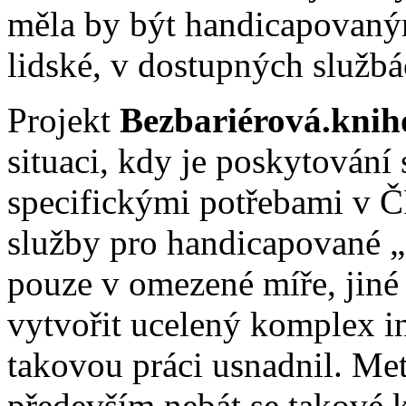
měla by být handicapovaným
lidské, v dostupných služb
Projekt
Bezbariérová.knih
situaci, kdy je poskytování 
specifickými potřebami v Č
služby pro handicapované „č
pouze v omezené míře, jiné 
vytvořit ucelený komplex i
takovou práci usnadnil. Met
především nebát se takové 