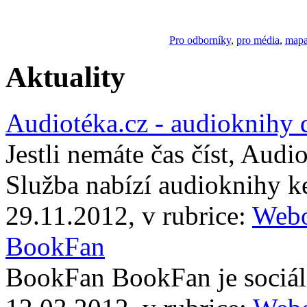
Pro odborníky
,
pro média
,
mapa
Aktuality
Audiotéka.cz - audioknihy 
Jestli nemáte čas číst, Audi
Služba nabízí audioknihy 
29.11.2012, v rubrice:
Webo
BookFan
BookFan BookFan je sociáln