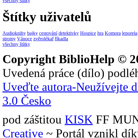
všechny štítky
Štítky uživatelů
Audioknihy
bajky
cestování
detektivky
Hospice
hra
Komora
leporela
stromy
Vánoce
zvěrolékař
říkadla
všechny štítky
Copyright BiblioHelp © 2
Uvedená práce (dílo) podlé
Uveďte autora-Neužívejte d
3.0 Česko
pod záštitou
KISK
FF MUNI 
Creative
~ Portál vznikl dí