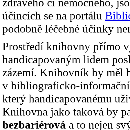
zdravého či nemocného, jso
účincích se na portálu
Bibl
podobně léčebné účinky ne
Prostředí knihovny přímo v
handicapovaným lidem posk
zázemí. Knihovník by měl b
v bibliograficko-informační
který handicapovanému uži
Knihovna jako taková by p
bezbariérová
a to nejen s