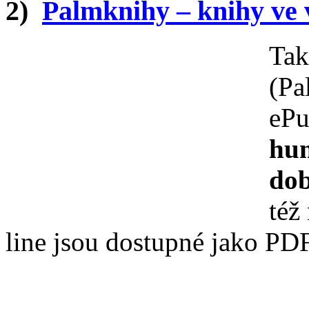
2)
Palmknihy – knihy ve v
Tak
(Pa
eP
hum
dob
též
line jsou dostupné jako PD