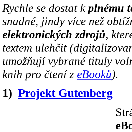
Rychle se dostat k
plnému t
snadné, jindy více než obtí
elektronických zdrojů
, kte
textem ulehčit (digitalizovan
umožňují vybrané tituly vol
knih pro čtení z
eBooků
).
1)
Projekt Gutenberg
Str
eB