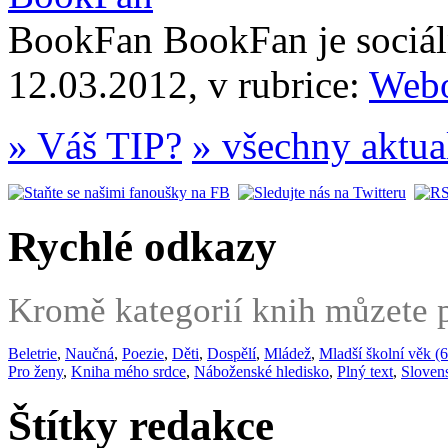
BookFan BookFan je sociáln
12.03.2012, v rubrice:
Webo
» Váš TIP?
» všechny aktua
Rychlé odkazy
Kromě kategorií knih můzete po
Beletrie
,
Naučná
,
Poezie
,
Děti
,
Dospělí
,
Mládež
,
Mladší školní věk (6
Pro ženy
,
Kniha mého srdce
,
Náboženské hledisko
,
Plný text
,
Sloven
Štítky redakce