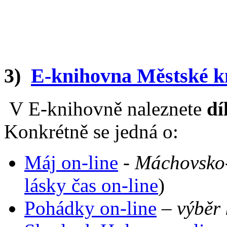
3)
E-knihovna Městské k
V E-knihovně naleznete
dí
Konkrétně se jedná o:
Máj on-line
-
Máchovsko
lásky čas on-line
)
Pohádky on-line
–
výběr