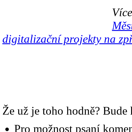
Více
Měst
digitalizační projekty na zp
Že už je toho hodně? Bude h
Pro možnost psaní komen