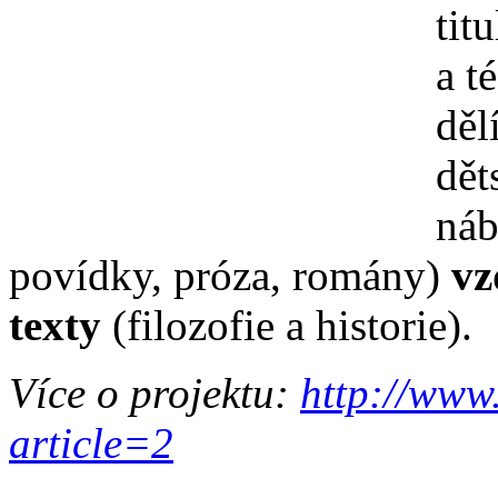
tit
a t
děl
dět
náb
povídky, próza, romány)
vz
texty
(filozofie a historie).
Více o projektu:
http://www
article=2