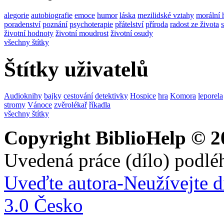
alegorie
autobiografie
emoce
humor
láska
mezilidské vztahy
morální 
poradenství
poznání
psychoterapie
přátelství
příroda
radost ze života
životní hodnoty
životní moudrost
životní osudy
všechny štítky
Štítky uživatelů
Audioknihy
bajky
cestování
detektivky
Hospice
hra
Komora
leporela
stromy
Vánoce
zvěrolékař
říkadla
všechny štítky
Copyright BiblioHelp © 2
Uvedená práce (dílo) podlé
Uveďte autora-Neužívejte d
3.0 Česko