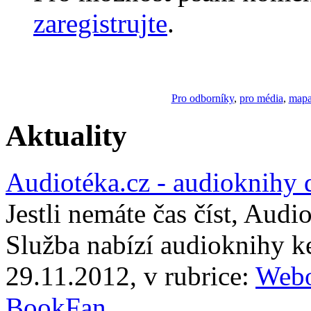
zaregistrujte
.
Pro odborníky
,
pro média
,
mapa
Aktuality
Audiotéka.cz - audioknihy 
Jestli nemáte čas číst, Audi
Služba nabízí audioknihy 
29.11.2012, v rubrice:
Webo
BookFan