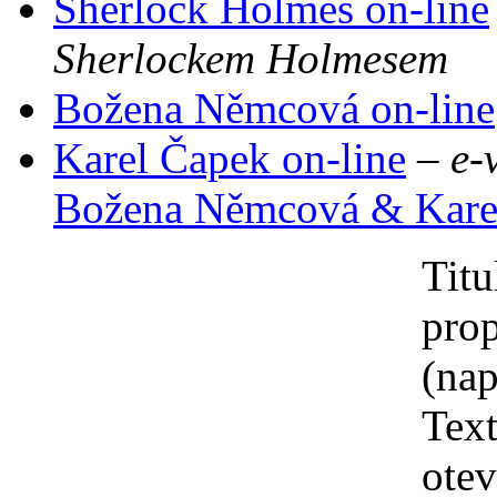
Sherlock Holmes on-line
Sherlockem Holmesem
Božena Němcová on-line
Karel Čapek on-line
–
e-
Božena Němcová & Karel
Titu
pro
(na
Tex
otevř