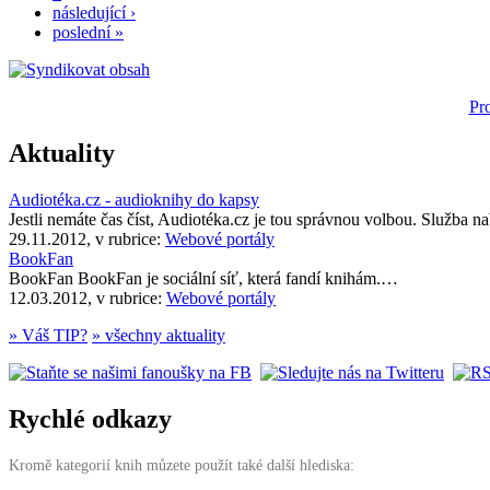
následující ›
poslední »
Pr
Aktuality
Audiotéka.cz - audioknihy do kapsy
Jestli nemáte čas číst, Audiotéka.cz je tou správnou volbou. Služba 
29.11.2012, v rubrice:
Webové portály
BookFan
BookFan BookFan je sociální síť, která fandí knihám.…
12.03.2012, v rubrice:
Webové portály
» Váš TIP?
» všechny aktuality
Rychlé odkazy
Kromě kategorií knih můzete použít také další hlediska: