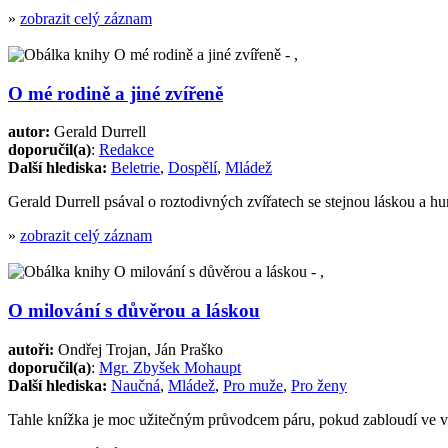
»
zobrazit celý záznam
O mé rodině a jiné zvířeně
autor:
Gerald Durrell
doporučil(a)
:
Redakce
Další hlediska:
Beletrie
,
Dospělí
,
Mládež
Gerald Durrell psával o roztodivných zvířatech se stejnou láskou a 
»
zobrazit celý záznam
O milování s důvěrou a láskou
autoři:
Ondřej Trojan, Ján Praško
doporučil(a)
:
Mgr. Zbyšek Mohaupt
Další hlediska:
Naučná
,
Mládež
,
Pro muže
,
Pro ženy
Tahle knížka je moc užitečným průvodcem páru, pokud zabloudí ve vl