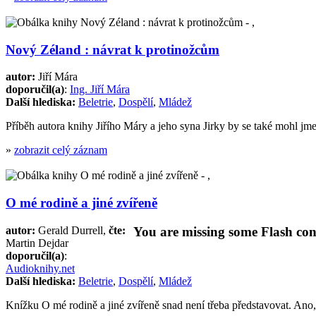
Nový Zéland : návrat k protinožcům
autor:
Jiří Mára
doporučil(a)
:
Ing. Jiří Mára
Další hlediska:
Beletrie
,
Dospělí
,
Mládež
Příběh autora knihy Jiřího Máry a jeho syna Jirky by se také mohl j
»
zobrazit celý záznam
O mé rodině a jiné zvířeně
autor:
Gerald Durrell,
čte:
You are missing some Flash cont
Martin Dejdar
doporučil(a)
:
Audioknihy.net
Další hlediska:
Beletrie
,
Dospělí
,
Mládež
Knížku O mé rodině a jiné zvířeně snad není třeba představovat. Ano,