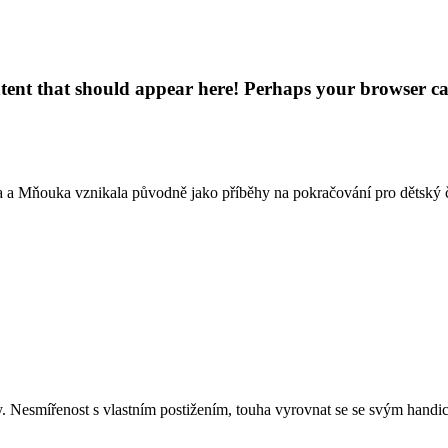
ent that should appear here! Perhaps your browser canno
a a Mňouka vznikala původně jako příběhy na pokračování pro dětský
y. Nesmířenost s vlastním postižením, touha vyrovnat se se svým han