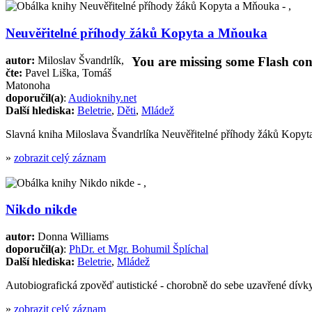
Neuvěřitelné příhody žáků Kopyta a Mňouka
autor:
Miloslav Švandrlík,
You are missing some Flash cont
čte:
Pavel Liška, Tomáš
Matonoha
doporučil(a)
:
Audioknihy.net
Další hlediska:
Beletrie
,
Děti
,
Mládež
Slavná kniha Miloslava Švandrlíka Neuvěřitelné příhody žáků Kopyt
»
zobrazit celý záznam
Nikdo nikde
autor:
Donna Williams
doporučil(a)
:
PhDr. et Mgr. Bohumil Šplíchal
Další hlediska:
Beletrie
,
Mládež
Autobiografická zpověď autistické - chorobně do sebe uzavřené dívk
»
zobrazit celý záznam