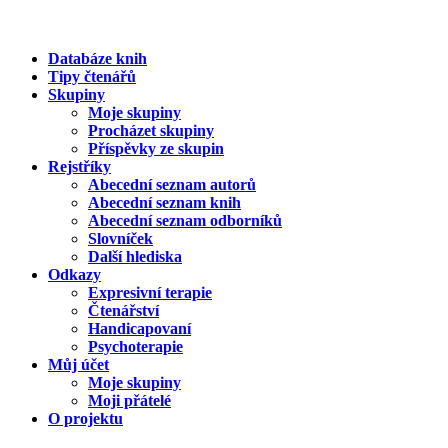
Databáze knih
Tipy čtenářů
Skupiny
Moje skupiny
Procházet skupiny
Příspěvky ze skupin
Rejstříky
Abecední seznam autorů
Abecední seznam knih
Abecední seznam odborníků
Slovníček
Další hlediska
Odkazy
Expresivní terapie
Čtenářství
Handicapovaní
Psychoterapie
Můj účet
Moje skupiny
Moji přátelé
O projektu