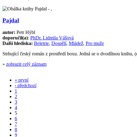
Pajdal
autor:
Petr Hýbl
doporučil(a)
:
PhDr. Lidmila Vášová
Další hlediska:
Beletrie
,
Dospělí
,
Mládež
,
Pro muže
Strhující český román z prostředí boxu. Jedná se o dvodílnou knihu,
»
zobrazit celý záznam
« první
‹ předchozí
1
2
3
4
5
6
7
8
9