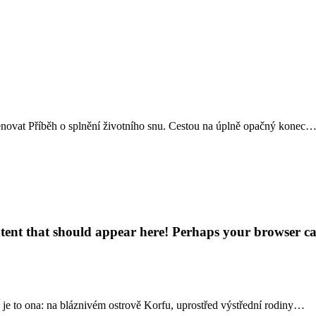
menovat Příběh o splnění životního snu. Cestou na úplně opačný konec
ent that should appear here! Perhaps your browser canno
 je to ona: na bláznivém ostrově Korfu, uprostřed výstřední rodiny…