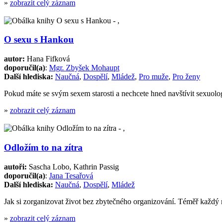
»
zobrazit celý záznam
O sexu s Hankou
autor:
Hana Fifková
doporučil(a)
:
Mgr. Zbyšek Mohaupt
Další hlediska:
Naučná
,
Dospělí
,
Mládež
,
Pro muže
,
Pro ženy
Pokud máte se svým sexem starosti a nechcete hned navštívit sexuo
»
zobrazit celý záznam
Odložím to na zítra
autoři:
Sascha Lobo, Kathrin Passig
doporučil(a)
:
Jana Tesařová
Další hlediska:
Naučná
,
Dospělí
,
Mládež
Jak si zorganizovat život bez zbytečného organizování. Téměř každý
»
zobrazit celý záznam