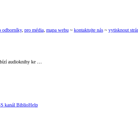
o odborníky
,
pro média
,
mapa webu
~
kontaktujte nás
~
vytisknout str
nabízí audioknihy ke …