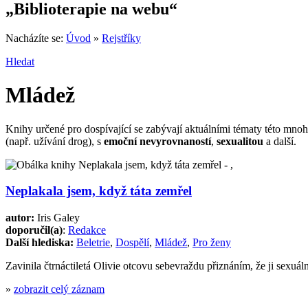
„Biblioterapie na webu“
Nacházíte se:
Úvod
»
Rejstříky
Hledat
Mládež
Knihy určené pro dospívající se zabývají aktuálními tématy této mno
(např. užívání drog), s
emoční nevyrovnaností
,
sexualitou
a další.
Neplakala jsem, když táta zemřel
autor:
Iris Galey
doporučil(a)
:
Redakce
Další hlediska:
Beletrie
,
Dospělí
,
Mládež
,
Pro ženy
Zavinila čtrnáctiletá Olivie otcovu sebevraždu přiznáním, že ji sexu
»
zobrazit celý záznam