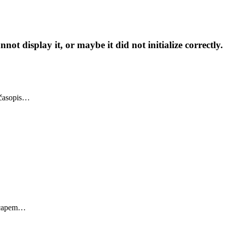
t display it, or maybe it did not initialize correctly.
 časopis…
dicapem…