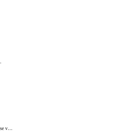
…
e se v…