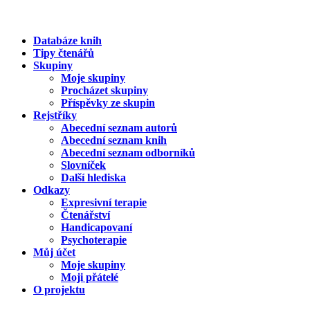
Databáze knih
Tipy čtenářů
Skupiny
Moje skupiny
Procházet skupiny
Příspěvky ze skupin
Rejstříky
Abecední seznam autorů
Abecední seznam knih
Abecední seznam odborníků
Slovníček
Další hlediska
Odkazy
Expresivní terapie
Čtenářství
Handicapovaní
Psychoterapie
Můj účet
Moje skupiny
Moji přátelé
O projektu