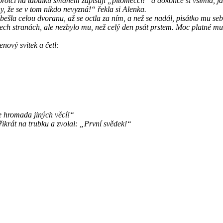
orotci na tabulku šmahem zapisují „pitomečci!“ a dokonce si všimla, j
, že se v tom nikdo nevyzná!“ řekla si Alenka.
ešla celou dvoranu, až se octla za ním, a než se nadál, pisátko mu sebra
ch stranách, ale nezbylo mu, než celý den psát prstem. Moc platné mu t
enový svitek a četl:
je hromada jiných věcí!“
třikrát na trubku a zvolal: „První svědek!“