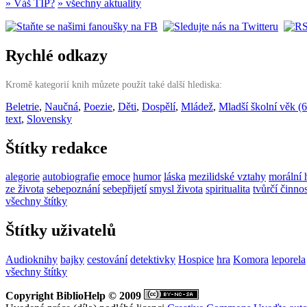
» Váš TIP?
» všechny aktuality
Rychlé odkazy
Kromě kategorií knih můzete použít také další hlediska:
Beletrie
,
Naučná
,
Poezie
,
Děti
,
Dospělí
,
Mládež
,
Mladší školní věk (6
text
,
Slovensky
Štítky redakce
alegorie
autobiografie
emoce
humor
láska
mezilidské vztahy
morální 
ze života
sebepoznání
sebepřijetí
smysl života
spiritualita
tvůrčí činnos
všechny štítky
Štítky uživatelů
Audioknihy
bajky
cestování
detektivky
Hospice
hra
Komora
leporela
všechny štítky
Copyright BiblioHelp © 2009