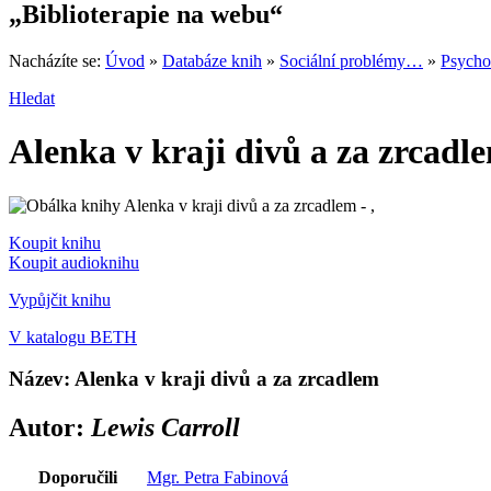
„Biblioterapie na webu“
Nacházíte se:
Úvod
»
Databáze knih
»
Sociální problémy…
»
Psycho
Hledat
Alenka v kraji divů a za zrcadl
Koupit knihu
Koupit audioknihu
Vypůjčit knihu
V katalogu BETH
Název: Alenka v kraji divů a za zrcadlem
Autor:
Lewis Carroll
Doporučili
Mgr. Petra Fabinová