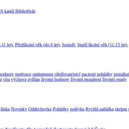
-11 let)
,
Předškolní věk (do 6 let)
,
Senioři
,
Starší školní věk (11-15 let)
hodnoty
motivace
optimismus
ošetřovatelství
pacienti
pohádky
pomáhají
t
víra
výchova
zvířata
životní hodnoty
životní moudrost
životní osudy
láska
Novinky
Oddechovka
Pohádky
polévka
Rychlá nabídka
skripta