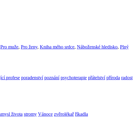
,
Pro muže
,
Pro ženy
,
Kniha mého srdce
,
Náboženské hledisko
,
Plný
cí profese
poradenství
poznání
psychoterapie
přátelství
příroda
radost
smysl života
stromy
Vánoce
zvěrolékař
říkadla