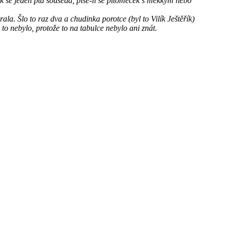
ak se jeden ptá souseda, píše-li se pitomeček s měkkým nebo
la. Šlo to raz dva a chudinka porotce (byl to Vilík Ještěřík)
o nebylo, protože to na tabulce nebylo ani znát.