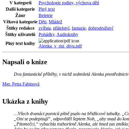
V kategorii
Psychologie rodiny, výchova dětí
Další kategorie
Plný text
Žánr
Beletrie
Věková kategorie
Děti
,
Mládež
Štítky redakce
zvířata
,
přátelství
,
fantazie
,
dobrodružství
Štítky uživatelů
Pohádky
,
Audioknihy
Plný text knihy
Alenka_v_risi_divu.pdf
Napsali o knize
Dva fantastické příběhy, v nichž sedmiletá Alenka prostřednictvím
Mgr. Petra Fabinová
Ukázka z knihy
…Všech dvanáct porotců pilně psalo na břidlicové tabulky. „Co
„Oni se podepisují“, odpověděl šeptem Noh, „aby snad do konc
„Pitomečci,“ vybuchla rozhorleně Alenka, ale hned zas zmlkla; Kr