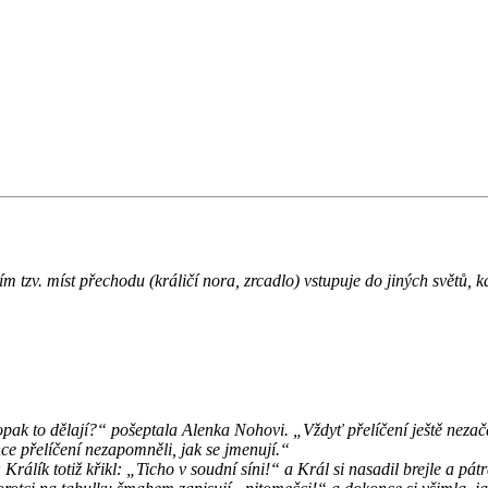
 tzv. míst přechodu (králičí nora, zrcadlo) vstupuje do jiných světů, kde
pak to dělají?“ pošeptala Alenka Nohovi. „Vždyť přelíčení ještě nezača
e přelíčení nezapomněli, jak se jmenují.“
álík totiž křikl: „Ticho v soudní síni!“ a Král si nasadil brejle a pát