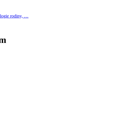
logie rodiny, …
em