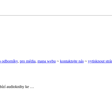
o odborníky
,
pro média
,
mapa webu
~
kontaktujte nás
~
vytisknout str
nabízí audioknihy ke …