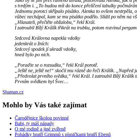
Jako by se jim přes rameno dívala, pozorovala Alenka, jak si p
s tvrdým i. „To budou mít do konce přelíčení tabulky počmárány
Jednomu porotci skřípalo pisátko. Alenka to ovšem nestrpěla, ob
vůbec nechápal, kam se mu pisátko podělo. Slídil po něm na vše
„Hlasateli, přečtěte obžalobu,“ řekl Král.
I zatroubil Bílý Králík třikrát na trubku, potom rozvinul pergam
Srdcová Královna napekla vdolky
jedenkrát o žních:
Srdcový spodek jí ukradl vdolky,
hned bylo po nich.
„Poraďte se o rozsudku,“ řekl Král porotě.
„Ještě ne, ještě ne!“ skočil mu rázně do řeči Králík. „Napřed 
„Předvolat prvního svědka,“ řekl Král. I zatroubil Bílý Králík 
Prvním svědkem byl Švec…
Shaman.cz
Mohlo by Vás také zajímat
Čarodějnice školou povinné
Babi, ty máš nápady
O mé rodině a jiné zvířeně
Pohádky bratří Grimmů s písničkami bratří Ebenů