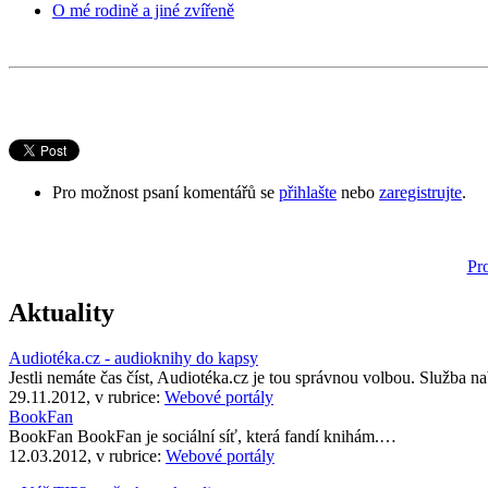
O mé rodině a jiné zvířeně
Pro možnost psaní komentářů se
přihlašte
nebo
zaregistrujte
.
Pr
Aktuality
Audiotéka.cz - audioknihy do kapsy
Jestli nemáte čas číst, Audiotéka.cz je tou správnou volbou. Služba 
29.11.2012, v rubrice:
Webové portály
BookFan
BookFan BookFan je sociální síť, která fandí knihám.…
12.03.2012, v rubrice:
Webové portály