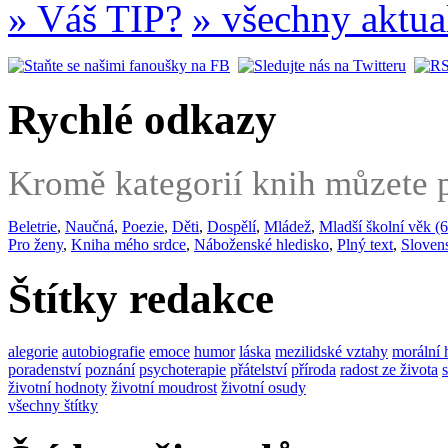
» Váš TIP?
» všechny aktua
Rychlé odkazy
Kromě kategorií knih můzete po
Beletrie
,
Naučná
,
Poezie
,
Děti
,
Dospělí
,
Mládež
,
Mladší školní věk (6
Pro ženy
,
Kniha mého srdce
,
Náboženské hledisko
,
Plný text
,
Sloven
Štítky redakce
alegorie
autobiografie
emoce
humor
láska
mezilidské vztahy
morální 
poradenství
poznání
psychoterapie
přátelství
příroda
radost ze života
životní hodnoty
životní moudrost
životní osudy
všechny štítky