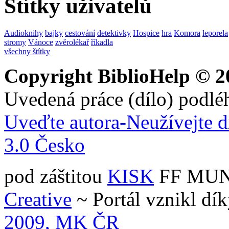
Štítky uživatelů
Audioknihy
bajky
cestování
detektivky
Hospice
hra
Komora
leporela
stromy
Vánoce
zvěrolékař
říkadla
všechny štítky
Copyright BiblioHelp © 2
Uvedená práce (dílo) podlé
Uveďte autora-Neužívejte d
3.0 Česko
pod záštitou
KISK
FF MUNI 
Creative
~ Portál vznikl dí
2009, MK ČR