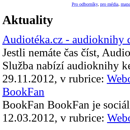
Pro odborníky
,
pro média
,
mapa
Aktuality
Audiotéka.cz - audioknihy 
Jestli nemáte čas číst, Audi
Služba nabízí audioknihy 
29.11.2012, v rubrice:
Webo
BookFan
BookFan BookFan je sociáln
12.03.2012, v rubrice:
Webo