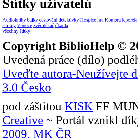
Štítky uživatelů
Audioknihy
bajky
cestování
detektivky
Hospice
hra
Komora
leporela
stromy
Vánoce
zvěrolékař
říkadla
všechny štítky
Copyright BiblioHelp © 2
Uvedená práce (dílo) podlé
Uveďte autora-Neužívejte d
3.0 Česko
pod záštitou
KISK
FF MUNI 
Creative
~ Portál vznikl dí
2009, MK ČR