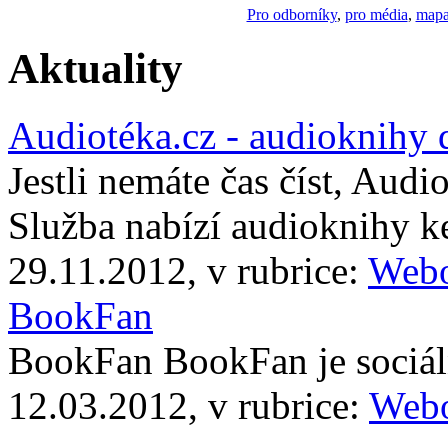
Pro odborníky
,
pro média
,
mapa
Aktuality
Audiotéka.cz - audioknihy 
Jestli nemáte čas číst, Audi
Služba nabízí audioknihy 
29.11.2012, v rubrice:
Webo
BookFan
BookFan BookFan je sociáln
12.03.2012, v rubrice:
Webo