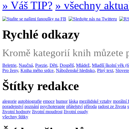
» Váš TIP?
» všechny aktua
Rychlé odkazy
Kromě kategorií knih můzete po
Beletrie
,
Naučná
,
Poezie
,
Děti
,
Dospělí
,
Mládež
,
Mladší školní věk (6
Pro ženy
,
Kniha mého srdce
,
Náboženské hledisko
,
Plný text
,
Sloven
Štítky redakce
alegorie
autobiografie
emoce
humor
láska
mezilidské vztahy
morální 
poradenství
poznání
psychoterapie
přátelství
příroda
radost ze života
životní hodnoty
životní moudrost
životní osudy
všechny štítky