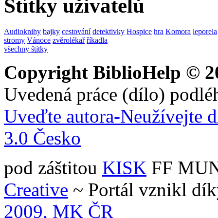
Štítky uživatelů
Audioknihy
bajky
cestování
detektivky
Hospice
hra
Komora
leporela
stromy
Vánoce
zvěrolékař
říkadla
všechny štítky
Copyright BiblioHelp © 2
Uvedená práce (dílo) podlé
Uveďte autora-Neužívejte d
3.0 Česko
pod záštitou
KISK
FF MUNI 
Creative
~ Portál vznikl dí
2009, MK ČR