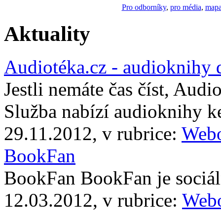
Pro odborníky
,
pro média
,
mapa
Aktuality
Audiotéka.cz - audioknihy 
Jestli nemáte čas číst, Audi
Služba nabízí audioknihy 
29.11.2012, v rubrice:
Webo
BookFan
BookFan BookFan je sociáln
12.03.2012, v rubrice:
Webo