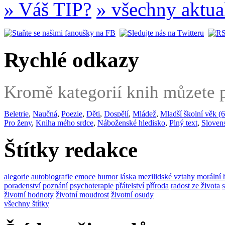
» Váš TIP?
» všechny aktua
Rychlé odkazy
Kromě kategorií knih můzete po
Beletrie
,
Naučná
,
Poezie
,
Děti
,
Dospělí
,
Mládež
,
Mladší školní věk (6
Pro ženy
,
Kniha mého srdce
,
Náboženské hledisko
,
Plný text
,
Sloven
Štítky redakce
alegorie
autobiografie
emoce
humor
láska
mezilidské vztahy
morální 
poradenství
poznání
psychoterapie
přátelství
příroda
radost ze života
životní hodnoty
životní moudrost
životní osudy
všechny štítky