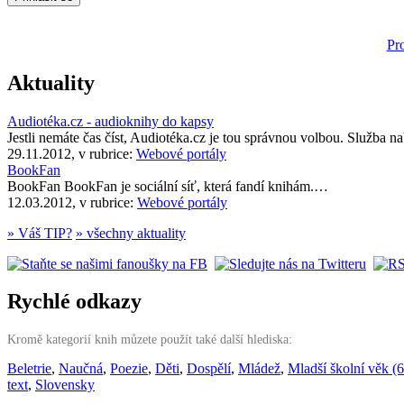
Pr
Aktuality
Audiotéka.cz - audioknihy do kapsy
Jestli nemáte čas číst, Audiotéka.cz je tou správnou volbou. Služba 
29.11.2012, v rubrice:
Webové portály
BookFan
BookFan BookFan je sociální síť, která fandí knihám.…
12.03.2012, v rubrice:
Webové portály
» Váš TIP?
» všechny aktuality
Rychlé odkazy
Kromě kategorií knih můzete použít také další hlediska:
Beletrie
,
Naučná
,
Poezie
,
Děti
,
Dospělí
,
Mládež
,
Mladší školní věk (6
text
,
Slovensky