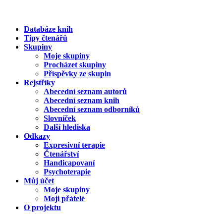
Databáze knih
Tipy čtenářů
Skupiny
Moje skupiny
Procházet skupiny
Příspěvky ze skupin
Rejstříky
Abecední seznam autorů
Abecední seznam knih
Abecední seznam odborníků
Slovníček
Další hlediska
Odkazy
Expresivní terapie
Čtenářství
Handicapovaní
Psychoterapie
Můj účet
Moje skupiny
Moji přátelé
O projektu