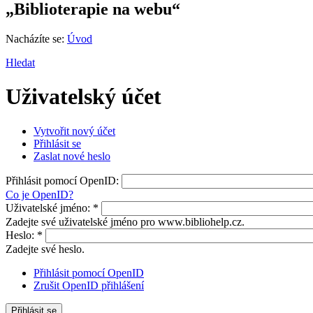
„Biblioterapie na webu“
Nacházíte se:
Úvod
Hledat
Uživatelský účet
Vytvořit nový účet
Přihlásit se
Zaslat nové heslo
Přihlásit pomocí OpenID:
Co je OpenID?
Uživatelské jméno:
*
Zadejte své uživatelské jméno pro www.bibliohelp.cz.
Heslo:
*
Zadejte své heslo.
Přihlásit pomocí OpenID
Zrušit OpenID přihlášení