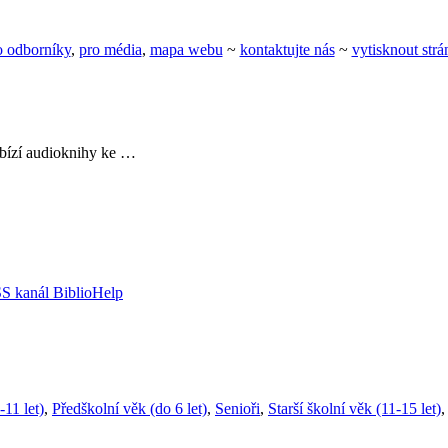
o odborníky
,
pro média
,
mapa webu
~
kontaktujte nás
~
vytisknout str
nabízí audioknihy ke …
-11 let)
,
Předškolní věk (do 6 let)
,
Senioři
,
Starší školní věk (11-15 let)