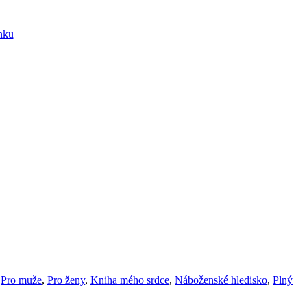
ánku
,
Pro muže
,
Pro ženy
,
Kniha mého srdce
,
Náboženské hledisko
,
Plný